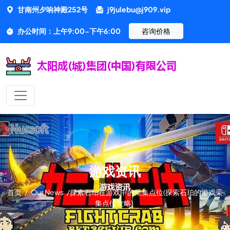
甘南州夕响神殿252号
j9julebu@j909.vip
办公时间：上午9:00-下午6:00
咨询价格
游戏资讯
首页
/
Our News
/
探索石珀在游戏中的采集点位(探索石珀的游戏采
集点位攻略)